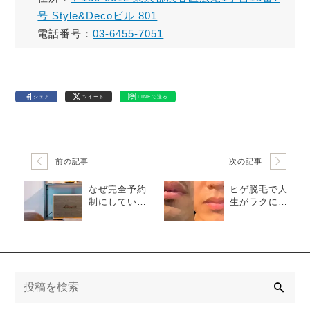
号 Style&Decoビル 801
電話番号：
03-6455-7051
シェア
ツイート
LINEで送る
前の記事
次の記事
なぜ完全予約
ヒゲ脱毛で人
制にしている
生がラクにな
のか｜ATRIU
る理由｜ATRI
M HOMME恵
UM HOMME
比寿
恵比寿
検
索