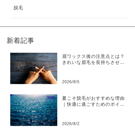
脱毛
新着記事
眉ワックス後の注意点とは？
きれいな眉毛を長持ちさせる
ケア方法｜ATRIUM HOMME
恵比寿
2026/8/5
夏こそ脱毛がおすすめな理由
｜快適に過ごすためのポイン
ト｜ATRIUM HOMME恵比寿
2026/8/2