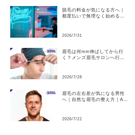
脱毛の料金が気になる方へ｜
都度払いで無理なく始めるメ
ンズ脱毛｜ATRIUM HOMME
恵比寿
2026/7/31
眉毛は何mm伸ばしてから行
く？メンズ眉毛サロンへ行く
前の準備を解説｜ATRIUM H
OMME恵比寿
2026/7/28
眉毛の左右差が気になる男性
へ｜自然な眉毛の整え方｜AT
RIUM HOMME 恵比寿
2026/7/22