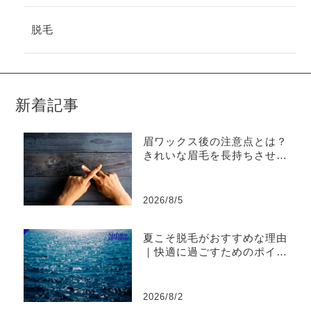
脱毛
新着記事
眉ワックス後の注意点とは？
きれいな眉毛を長持ちさせる
ケア方法｜ATRIUM HOMME
恵比寿
2026/8/5
夏こそ脱毛がおすすめな理由
｜快適に過ごすためのポイン
ト｜ATRIUM HOMME恵比寿
2026/8/2