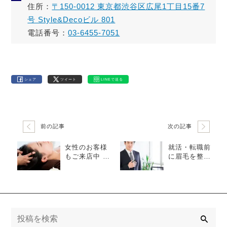
住所：
〒150-0012 東京都渋谷区広尾1丁目15番7
号 Style&Decoビル 801
電話番号：
03-6455-7051
シェア
ツイート
LINEで送る
前の記事
次の記事
女性のお客様
就活・転職前
もご来店中 ヘ
に眉毛を整え
ッドスパ・フ
るべき理由と
ォトフェイシ
は？メンズ眉
ャルが人気の
毛サロンが人
理由｜ATRIU
気の理由｜AT
M HOMME恵
RIUM HOMM
比寿
E 恵比寿
検
索